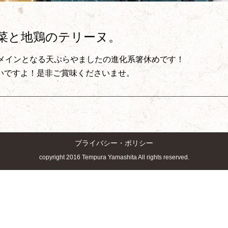
菜と地鶏のテリーヌ。
のメインとなる天ぷらやましたの進化系箸休めです！
いですよ！是非ご賞味くださいませ。
プライバシー・ポリシー
copyright 2016 Tempura Yamashita All rights reserved.