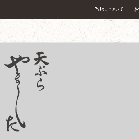
当店について
お