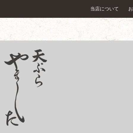
当店について
お